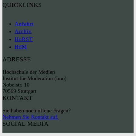
QUICKLINKS
Anfahrt
Archiv
HoRST
HdM
ADRESSE
Hochschule der Medien
Institut für Moderation (imo)
Nobelstr. 10
70569 Stuttgart
KONTAKT
Sie haben noch offene Fragen?
Nehmen Sie Kontakt auf.
SOCIAL MEDIA