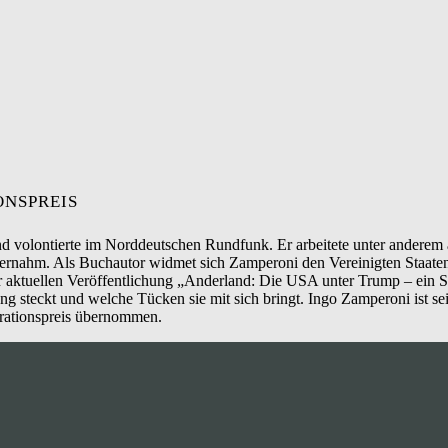
ONSPREIS
und volontierte im Norddeutschen Rundfunk. Er arbeitete unter ander
ernahm. Als Buchautor widmet sich Zamperoni den Vereinigten Staa
r aktuellen Veröffentlichung „Anderland: Die USA unter Trump – ein 
ung steckt und welche Tücken sie mit sich bringt. Ingo Zamperoni ist 
derationspreis übernommen.