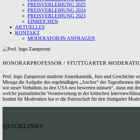
PREISVERLEIHUNG 2025
PREISVERLEIHUNG 2024
PREISVERLEIHUNG 2023
EINREICHEN
AKTUELLES
KONTAKT
MODERATOR/IN ANFRAGEN
HONORARPROFESSOR / STUTTGARTER MODERATI
Prof. Ingo Zamperoni studierte Amerikanistik, Jura und Geschichte 
Miosga die Aufgabe des regelmäßigen „Anchor“ der Tagesthemen üb
wir unser Verhältnis zu den USA neu bewerten müssen“, dann mit de
welche journalistische Verantwortung in der kritischen Interviewführ
Institut für Moderation hat er die Patenschaft für den Stuttgarter Mo
QUICKLINKS