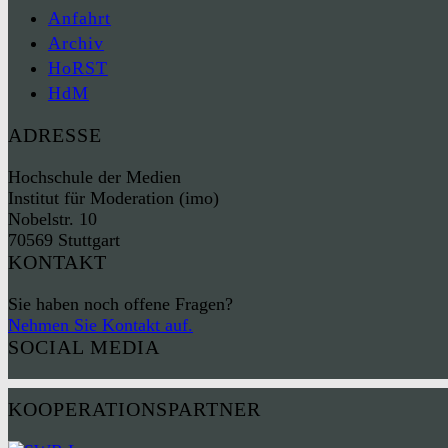
Anfahrt
Archiv
HoRST
HdM
ADRESSE
Hochschule der Medien
Institut für Moderation (imo)
Nobelstr. 10
70569 Stuttgart
KONTAKT
Sie haben noch offene Fragen?
Nehmen Sie Kontakt auf.
SOCIAL MEDIA
KOOPERATIONSPARTNER