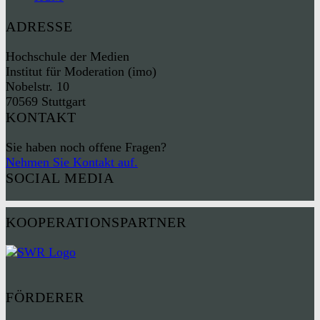
ADRESSE
Hochschule der Medien
Institut für Moderation (imo)
Nobelstr. 10
70569 Stuttgart
KONTAKT
Sie haben noch offene Fragen?
Nehmen Sie Kontakt auf.
SOCIAL MEDIA
KOOPERATIONSPARTNER
FÖRDERER