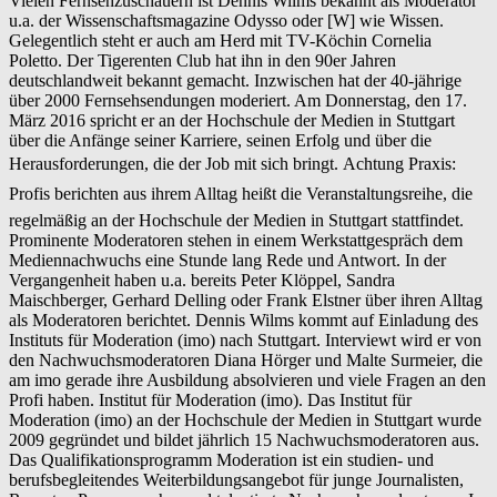
Vielen Fernsehzuschauern ist Dennis Wilms bekannt als Moderator
u.a. der Wissenschaftsmagazine Odysso oder [W] wie Wissen.
Gelegentlich steht er auch am Herd mit TV-Köchin Cornelia
Poletto. Der Tigerenten Club hat ihn in den 90er Jahren
deutschlandweit bekannt gemacht. Inzwischen hat der 40-jährige
über 2000 Fernsehsendungen moderiert. Am Donnerstag, den 17.
März 2016 spricht er an der Hochschule der Medien in Stuttgart
über die Anfänge seiner Karriere, seinen Erfolg und über die
Herausforderungen, die der Job mit sich bringt. Achtung Praxis:
Profis berichten aus ihrem Alltag heißt die Veranstaltungsreihe, die
regelmäßig an der Hochschule der Medien in Stuttgart stattfindet.
Prominente Moderatoren stehen in einem Werkstattgespräch dem
Mediennachwuchs eine Stunde lang Rede und Antwort. In der
Vergangenheit haben u.a. bereits Peter Klöppel, Sandra
Maischberger, Gerhard Delling oder Frank Elstner über ihren Alltag
als Moderatoren berichtet. Dennis Wilms kommt auf Einladung des
Instituts für Moderation (imo) nach Stuttgart. Interviewt wird er von
den Nachwuchsmoderatoren Diana Hörger und Malte Surmeier, die
am imo gerade ihre Ausbildung absolvieren und viele Fragen an den
Profi haben. Institut für Moderation (imo). Das Institut für
Moderation (imo) an der Hochschule der Medien in Stuttgart wurde
2009 gegründet und bildet jährlich 15 Nachwuchsmoderatoren aus.
Das Qualifikationsprogramm Moderation ist ein studien- und
berufsbegleitendes Weiterbildungsangebot für junge Journalisten,