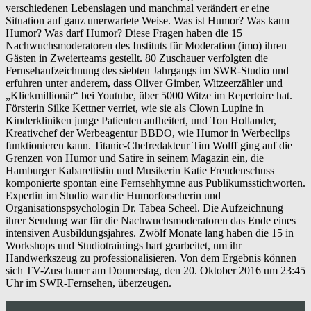
verschiedenen Lebenslagen und manchmal verändert er eine
Situation auf ganz unerwartete Weise. Was ist Humor? Was kann
Humor? Was darf Humor? Diese Fragen haben die 15
Nachwuchsmoderatoren des Instituts für Moderation (imo) ihren
Gästen in Zweierteams gestellt. 80 Zuschauer verfolgten die
Fernsehaufzeichnung des siebten Jahrgangs im SWR-Studio und
erfuhren unter anderem, dass Oliver Gimber, Witzeerzähler und
„Klickmillionär“ bei Youtube, über 5000 Witze im Repertoire hat.
Försterin Silke Kettner verriet, wie sie als Clown Lupine in
Kinderkliniken junge Patienten aufheitert, und Ton Hollander,
Kreativchef der Werbeagentur BBDO, wie Humor in Werbeclips
funktionieren kann. Titanic-Chefredakteur Tim Wolff ging auf die
Grenzen von Humor und Satire in seinem Magazin ein, die
Hamburger Kabarettistin und Musikerin Katie Freudenschuss
komponierte spontan eine Fernsehhymne aus Publikumsstichworten.
Expertin im Studio war die Humorforscherin und
Organisationspsychologin Dr. Tabea Scheel. Die Aufzeichnung
ihrer Sendung war für die Nachwuchsmoderatoren das Ende eines
intensiven Ausbildungsjahres. Zwölf Monate lang haben die 15 in
Workshops und Studiotrainings hart gearbeitet, um ihr
Handwerkszeug zu professionalisieren. Von dem Ergebnis können
sich TV-Zuschauer am Donnerstag, den 20. Oktober 2016 um 23:45
Uhr im SWR-Fernsehen, überzeugen.