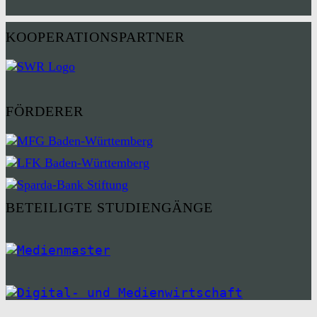
KOOPERATIONSPARTNER
FÖRDERER
BETEILIGTE STUDIENGÄNGE