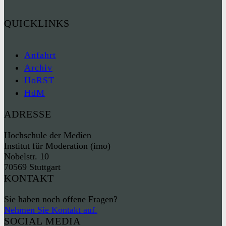
QUICKLINKS
Anfahrt
Archiv
HoRST
HdM
ADRESSE
Hochschule der Medien
Institut für Moderation (imo)
Nobelstr. 10
70569 Stuttgart
KONTAKT
Sie haben noch offene Fragen?
Nehmen Sie Kontakt auf.
SOCIAL MEDIA